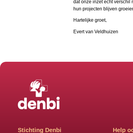
dat onze inzet echt verschi
hun projecten blijven groei
Hartelijke groet,
Evert van Veldhuizen
Stichting Denbi
Help o