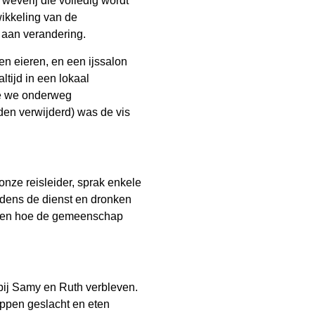
weverij die volledig wordt
ikkeling van de
 aan verandering.
n eieren, en een ijssalon
tijd in een lokaal
ie we onderweg
den verwijderd) was de vis
nze reisleider, sprak enkele
dens de dienst en dronken
varen hoe de gemeenschap
bij Samy en Ruth verbleven.
ippen geslacht en eten