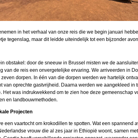
meenemen in het verhaal van onze reis die we begin januari hebb
je tegenslag, maar dit leidde uiteindelijk tot een bijzonder avo
in obstakel: door de sneeuw in Brussel misten we de aansluite
 van de reis een onvergetelijke ervaring. We arriveerden in Do
zeven dorpen. In één van die dorpen werden we hartelijk ontv
van oprechte gastvrijheid. Daarna werden we aangekleed in tra
e. Het was indrukwekkend om te zien hoe deze gemeenschap vol
eken en landbouwmethoden.
kale Projecten
 een vaartocht om krokodillen te spotten. Wat een spannend a
ederlandse vrouw die al zes jaar in Ethiopië woont, samen met