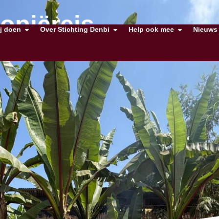
opiëreis
j doen
Over Stichting Denbi
Help ook mee
Nieuws