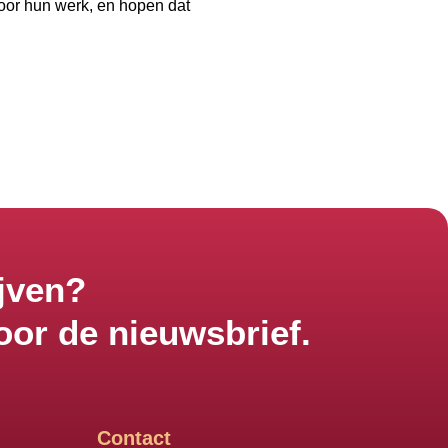
oor hun werk, en hopen dat
jven?
oor de nieuwsbrief.
Contact