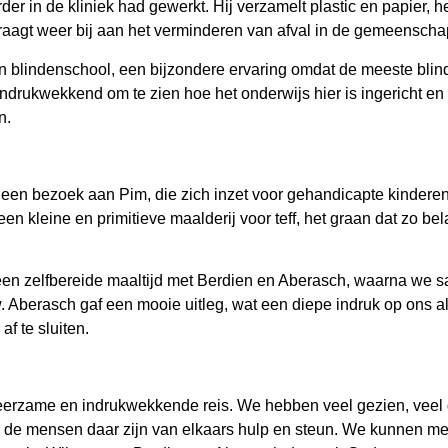
er in de kliniek had gewerkt. Hij verzamelt plastic en papier, he
raagt weer bij aan het verminderen van afval in de gemeensch
 blindenschool, een bijzondere ervaring omdat de meeste blin
ndrukwekkend om te zien hoe het onderwijs hier is ingericht en
n.
 een bezoek aan Pim, die zich inzet voor gehandicapte kindere
n kleine en primitieve maalderij voor teff, het graan dat zo bela
en zelfbereide maaltijd met Berdien en Aberasch, waarna we s
 Aberasch gaf een mooie uitleg, wat een diepe indruk op ons a
f te sluiten.
leerzame en indrukwekkende reis. We hebben veel gezien, veel 
k de mensen daar zijn van elkaars hulp en steun. We kunnen me