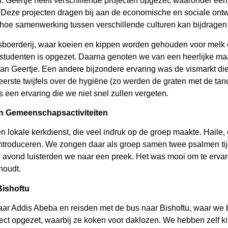
 Geertje heeft verschillende projecten opgezet, waaronder een 
Deze projecten dragen bij aan de economische en sociale ontw
hoe samenwerking tussen verschillende culturen kan bijdragen
boerderij, waar koeien en kippen worden gehouden voor melk e
studenten is opgezet. Daarna genoten we van een heerlijke maal
van Geertje. Een andere bijzondere ervaring was de vismarkt d
ste twijfels over de hygiëne (zo werden de graten met de tan
 een ervaring die we niet snel zullen vergeten.
n Gemeenschapsactiviteiten
lokale kerkdienst, die veel indruk op de groep maakte. Haile, o
ntroduceren. We zongen daar als groep samen twee psalmen tij
Die avond luisterden we naar een preek. Het was mooi om te er
 houdt.
Bishoftu
ar Addis Abeba en reisden met de bus naar Bishoftu, waar we 
ject opgezet, waarbij ze koken voor daklozen. We hebben zelf k