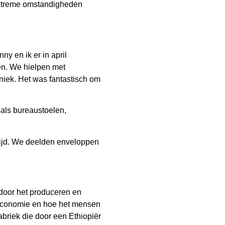
 extreme omstandigheden
y en ik er in april
en. We hielpen met
niek. Het was fantastisch om
als bureaustoelen,
tijd. We deelden enveloppen
door het produceren en
e economie en hoe het mensen
abriek die door een Ethiopiër