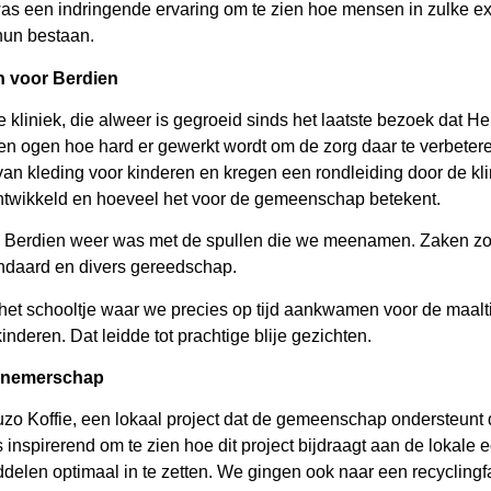
 was een indringende ervaring om te zien hoe mensen in zulke
 hun bestaan.
 voor Berdien
liniek, die alweer is gegroeid sinds het laatste bezoek dat Henn
n ogen hoe hard er gewerkt wordt om de zorg daar te verbeter
van kleding voor kinderen en kregen een rondleiding door de kli
 ontwikkeld en hoeveel het voor de gemeenschap betekent.
ij Berdien weer was met de spullen die we meenamen. Zaken zo
ndaard en divers gereedschap.
het schooltje waar we precies op tijd aankwamen voor de maal
nderen. Dat leidde tot prachtige blije gezichten.
rnemerschap
 Koffie, een lokaal project dat de gemeenschap ondersteunt 
s inspirerend om te zien hoe dit project bijdraagt aan de lokal
delen optimaal in te zetten. We gingen ook naar een recyclingf