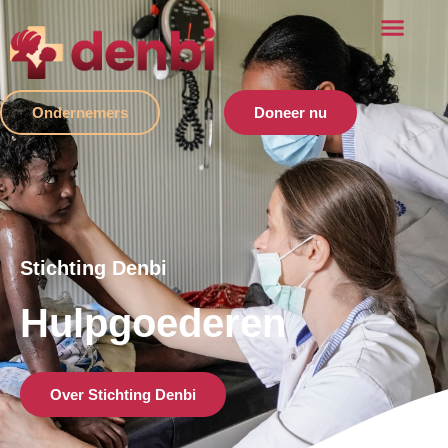
Ondernemers
Doneer nu
Stichting Denbi
Hulpgoederen
Over Stichting Denbi