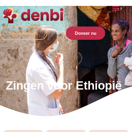
Ondernemers
Doneer nu
Zingen voor Ethiopië