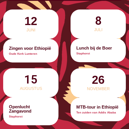
8
12
JULI
JUNI
Lunch bij de Boer
Zingen voor Ethiopië
Staphorst
Oude Kerk Lunteren
15
26
AUGUSTUS
NOVEMBER
Openlucht
MTB-tour in Ethiopië
Zangavond
Ten zuiden van Addis Ababa
Staphorst